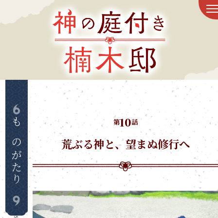
トップ
新着情報
放送情報
スタッフ&キャスト
10
第
話
ものがたり
荒ぶる神と、望まぬ修行へ
ものがたり
登場人物
映像情報