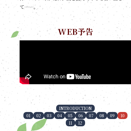
て……。
WEB予告
INTRODUCTION
01
02
03
04
05
06
07
08
09
10
11
12