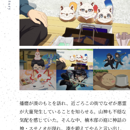
Story
映像商品情報
音楽情報
スペシャル
書籍情報
播磨が湊のもとを訪れ、近ごろこの街でなぜか悪霊
が大量発生していることを知らせる。山神も不穏な
気配を感じていた。そんな中、楠木邸の庭に神話の
神・スサノオが現れ、湊を鍛えてやると言い出し