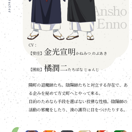
Character
映像情報
Ansho
Enno
映像商品情報
音楽情報
金光宣明
【安庄】
かねみつ のぶあき
スペシャル
橘潤二
【園能】
たちばな じゅんじ
書籍情報
隣町の退魔師たち。陰陽師たちと対立する存在で、あ
る企みを秘めて方丈町へとやって来る。
目的のためなら手段を選ばない狡猾な性格。陰陽師の
活動の邪魔をしたり、湊の護符に目をつけたりする。