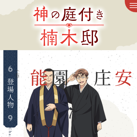
トップ
新着情報
放送情報
（右）
能
園
（左）
庄
安
スタッフ&キャスト
登場人物
ものがたり
登場人物