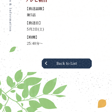
News & Information
【放送話数】
映像情報
第5話
【放送日】
映像商品情報
5月2日(土)
【時間】
25:40分〜
音楽情報
スペシャル
Back to List
書籍情報